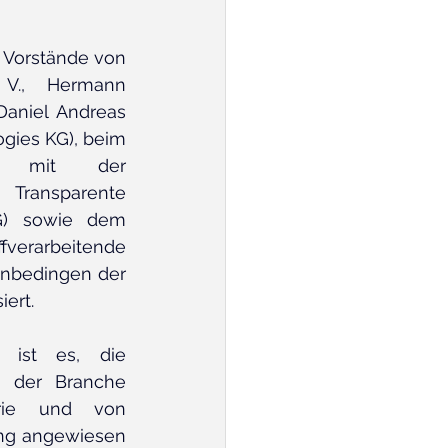
 Vorstände von 
V., Hermann 
aniel Andreas 
gies KG), beim 
en mit der 
nsparente 
) sowie dem 
verarbeitende 
enbedingen der 
ert. 
 ist es, die 
 der Branche 
trie und von 
ung angewiesen 