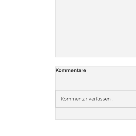
Kommentare
Kommentar verfassen...
Informationspapier PVC
Rezyklate im DGNB System
(21.05.2026)