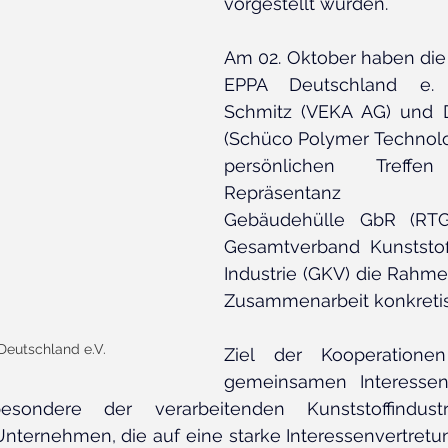
vorgestellt wurden.
Am 02. Oktober haben die
EPPA Deutschland e. 
Schmitz (VEKA AG) und D
(Schüco Polymer Technolo
persönlichen Treff
Repräsentanz Tra
Gebäudehülle GbR (RTG
Gesamtverband Kunststoff
Industrie (GKV) die Rahm
Zusammenarbeit konkretisi
Deutschland e.V.
Ziel der Kooperationen
gemeinsamen Interessen
esondere der verarbeitenden Kunststoffindus
Unternehmen, die auf eine starke Interessenvertret